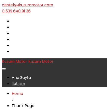
destek@kuzummotor.com
0 539 640 91 36
Kuzum Motor
Kuzum Motor
Ana Sayfa
İletişim
Home
>
Thank Page