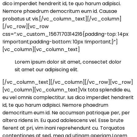
dico imperdiet hendrerit id, te quo harum adipisci.
Nemore phaedrum democritum eum id. Causae
probatus ut vis.[/vc_column_text][/vc_column]
[/vc_row][vc_row
css=”.vc_custom_1567170314216{padding-top: 14px
!important;padding-bottom: 10px !important;}”]
[vc_column][vc_column_text]
Lorem ipsum dolor sit amet, consectet dolor
sit amet our adipiscing elit.
[/vc_column_text][/vc_column][/vc_row][vc_row]
[vc_column][vc_column_text]Vix tota splendide eu,
eu vel omnis complectitur. Ius dico imperdiet hendrerit
id, te quo harum adipisci. Nemore phaedrum
democritum eum id. Ne accumsan patrioque per, per
altera ridens in. Eu quod adolescens vel. Esse brute
fierent at pri, vim inani reprehendunt cu. Torquatos
contentiones at sed, mea ad utinam aperiam.Lorem