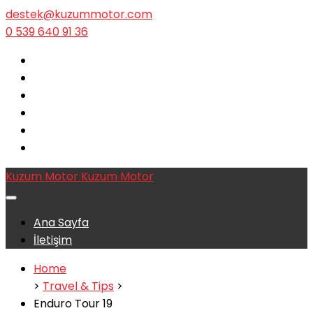
destek@kuzummotor.com
0 539 640 91 36
Kuzum Motor
Kuzum Motor
Ana Sayfa
İletişim
Home
>
Travel & Tips
>
Enduro Tour 19