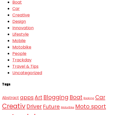
Boat
Car
Creative
Design
Innovation
Lifestyle
Mobile
Motobike
People
Trackday
Travel & Tips
Uncategorized
Tags
Blogging
Boat
Car
apps
Art
Abstract
Booking
Creativ
Moto sport
Driver
Future
MotorBike