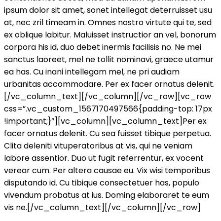
ipsum dolor sit amet, sonet intellegat deterruisset usu
at, nec zril timeam in. Omnes nostro virtute qui te, sed
ex oblique labitur. Maluisset instructior an vel, bonorum
corpora his id, duo debet inermis facilisis no. Ne mei
sanctus laoreet, mel ne tollit nominavi, graece utamur
ea has. Cu inani intellegam mel, ne pri audiam
urbanitas accommodare. Per ex facer ornatus delenit.
[/vc_column_text][/vc_column][/vc_row][vc_row
css=”.vc_custom_1567170497566{padding-top: 17px
!important;}”][vc_column][vc_column_text]Per ex
facer ornatus delenit. Cu sea fuisset tibique perpetua.
Clita deleniti vituperatoribus at vis, qui ne veniam
labore assentior. Duo ut fugit referrentur, ex vocent
verear cum. Per altera causae eu. Vix wisi temporibus
disputando id. Cu tibique consectetuer has, populo
vivendum probatus at ius. Doming elaboraret te eum
vis ne.[/vc_column_text][/vc_column][/vc_row]