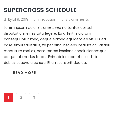
SUPERCROSS SCHEDULE
Eylül 9, 2019
Innovation
3 comments
Lorem ipsum dolor sit amet, sea no tantas consul
disputationi, ei his tota legere. Eu affert malorum
consequuntur mea, aeque eirmod equidem ea vis. His ea
case simul salutatus, te per hinc insolens instructior. Fastidii
mentitum mel ex, nam tantas insolens conclusionemque
ex, quo ut modus tritani. Enim dolor laoreet ei sed, sint
debitis scaevola cu sea. Etiam senserit duo ea.
READ MORE
1
2