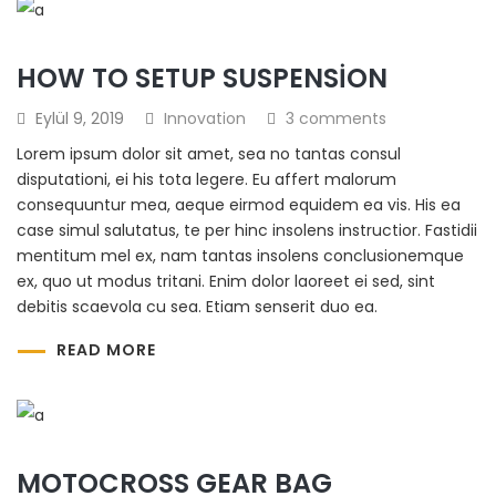
HOW TO SETUP SUSPENSION
Eylül 9, 2019
Innovation
3 comments
Lorem ipsum dolor sit amet, sea no tantas consul
disputationi, ei his tota legere. Eu affert malorum
consequuntur mea, aeque eirmod equidem ea vis. His ea
case simul salutatus, te per hinc insolens instructior. Fastidii
mentitum mel ex, nam tantas insolens conclusionemque
ex, quo ut modus tritani. Enim dolor laoreet ei sed, sint
debitis scaevola cu sea. Etiam senserit duo ea.
READ MORE
MOTOCROSS GEAR BAG