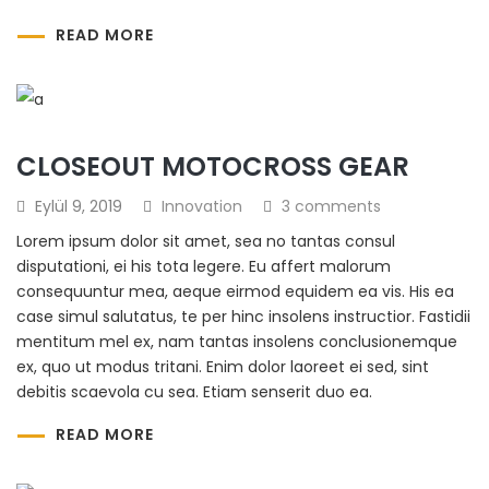
READ MORE
CLOSEOUT MOTOCROSS GEAR
Eylül 9, 2019
Innovation
3 comments
Lorem ipsum dolor sit amet, sea no tantas consul
disputationi, ei his tota legere. Eu affert malorum
consequuntur mea, aeque eirmod equidem ea vis. His ea
case simul salutatus, te per hinc insolens instructior. Fastidii
mentitum mel ex, nam tantas insolens conclusionemque
ex, quo ut modus tritani. Enim dolor laoreet ei sed, sint
debitis scaevola cu sea. Etiam senserit duo ea.
READ MORE