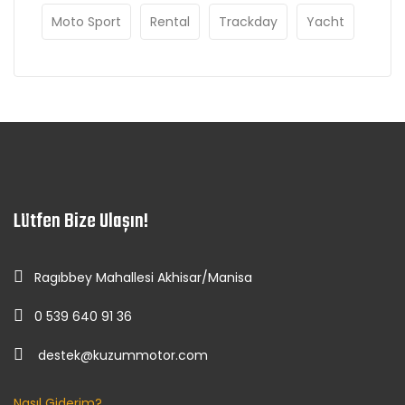
Moto Sport
Rental
Trackday
Yacht
Lütfen Bize Ulaşın!
Ragıbbey Mahallesi Akhisar/Manisa
0 539 640 91 36
destek@kuzummotor.com
Nasıl Giderim?