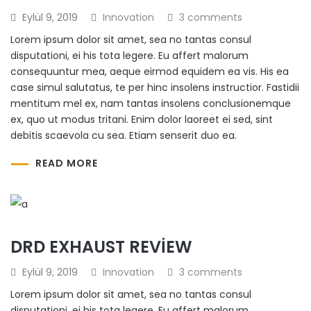
Eylül 9, 2019
Innovation
3 comments
Lorem ipsum dolor sit amet, sea no tantas consul
disputationi, ei his tota legere. Eu affert malorum
consequuntur mea, aeque eirmod equidem ea vis. His ea
case simul salutatus, te per hinc insolens instructior. Fastidii
mentitum mel ex, nam tantas insolens conclusionemque
ex, quo ut modus tritani. Enim dolor laoreet ei sed, sint
debitis scaevola cu sea. Etiam senserit duo ea.
READ MORE
DRD EXHAUST REVIEW
Eylül 9, 2019
Innovation
3 comments
Lorem ipsum dolor sit amet, sea no tantas consul
disputationi, ei his tota legere. Eu affert malorum