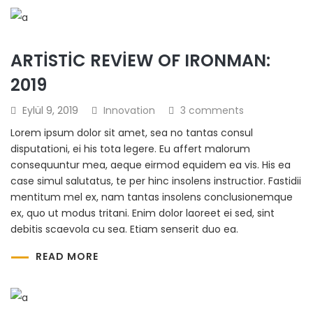
ARTISTIC REVIEW OF IRONMAN:
2019
Eylül 9, 2019
Innovation
3 comments
Lorem ipsum dolor sit amet, sea no tantas consul
disputationi, ei his tota legere. Eu affert malorum
consequuntur mea, aeque eirmod equidem ea vis. His ea
case simul salutatus, te per hinc insolens instructior. Fastidii
mentitum mel ex, nam tantas insolens conclusionemque
ex, quo ut modus tritani. Enim dolor laoreet ei sed, sint
debitis scaevola cu sea. Etiam senserit duo ea.
READ MORE